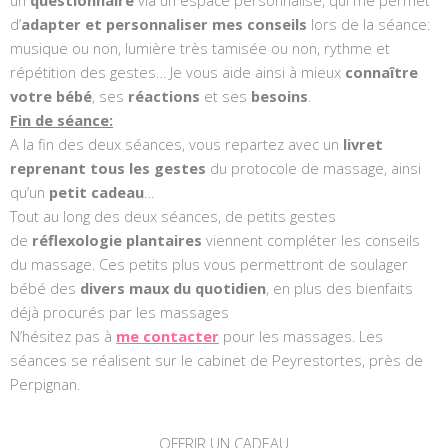
un
questionnaire
via un espace personnalisé, qui me permet
d’
adapter et personnaliser mes conseils
lors de la séance:
musique ou non, lumière très tamisée ou non, rythme et
répétition des gestes… Je vous aide ainsi à mieux
connaître
votre bébé
, ses
réactions
et ses
besoins
.
Fin de séance:
A la fin des deux séances, vous repartez avec un
livret
reprenant tous les gestes
du protocole de massage, ainsi
qu’un
petit cadeau
…
Tout au long des deux séances, de petits gestes
de
réflexologie plantaires
viennent compléter les conseils
du massage. Ces petits plus vous permettront de soulager
bébé des
divers maux du quotidien
, en plus des bienfaits
déjà procurés par les massages
N’hésitez pas à
me contacter
pour les massages. Les
séances se réalisent sur le cabinet de Peyrestortes, près de
Perpignan.
OFFRIR UN CADEAU