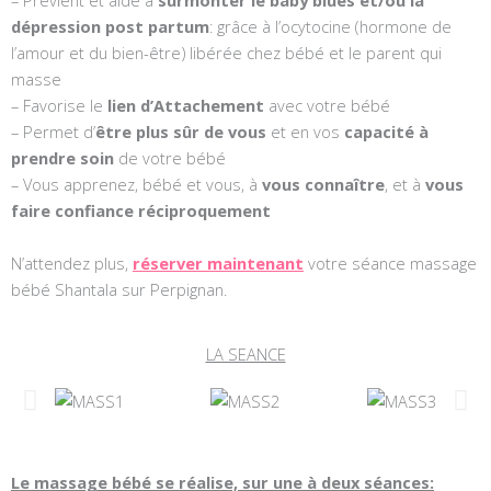
– Prévient et aide à
surmonter le baby blues
et/ou la
dépression post partum
: grâce à l’ocytocine (hormone de
l’amour et du bien-être) libérée chez bébé et le parent qui
masse
– Favorise le
lien d’Attachement
avec votre bébé
– Permet d’
être plus sûr de vous
et en vos
capacité à
prendre soin
de votre bébé
– Vous apprenez, bébé et vous, à
vous connaître
, et à
vous
faire confiance réciproquement
N’attendez plus,
réserver maintenant
votre séance massage
bébé Shantala sur Perpignan.
LA SEANCE
Le massage bébé se réalise, sur une à deux séances: